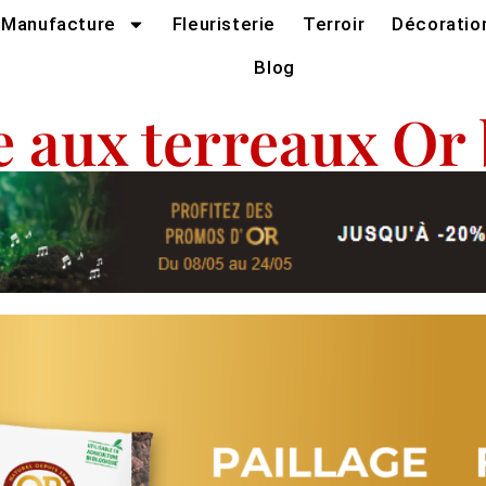
Manufacture
Fleuristerie
Terroir
Décoratio
Blog
e aux terreaux Or